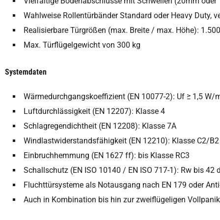
Vielfältige Bodenabschlüsse mit Schwellen (20mm oder 
Wahlweise Rollentürbänder Standard oder Heavy Duty, ve
Realisierbare Türgrößen (max. Breite / max. Höhe): 1.
Max. Türflügelgewicht von 300 kg
Systemdaten
Wärmedurchgangskoeffizient (EN 10077-2): Uf ≥ 1,5 W/
Luftdurchlässigkeit (EN 12207): Klasse 4
Schlagregendichtheit (EN 12208): Klasse 7A
Windlastwiderstandsfähigkeit (EN 12210): Klasse C2/B2
Einbruchhemmung (EN 1627 ff): bis Klasse RC3
Schallschutz (EN ISO 10140 / EN ISO 717-1): Rw bis 42 
Fluchttürsysteme als Notausgang nach EN 179 oder Anti
Auch in Kombination bis hin zur zweiflügeligen Vollpa