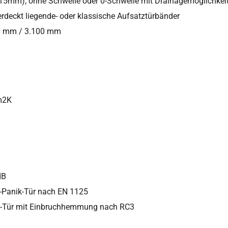
15mm), ohne Schwelle oder 0-Schwelle mit Drainagemöglichkei
rdeckt liegende- oder klassische Aufsatztürbänder
500 mm / 3.100 mm
m2K
dB
-Panik-Tür nach EN 1125
nik-Tür mit Einbruchhemmung nach RC3